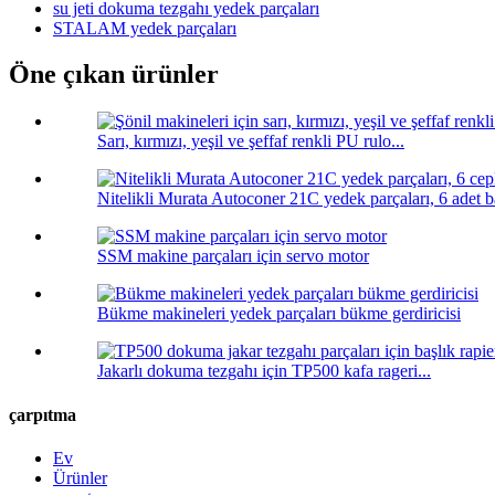
su jeti dokuma tezgahı yedek parçaları
STALAM yedek parçaları
Öne çıkan ürünler
Sarı, kırmızı, yeşil ve şeffaf renkli PU rulo...
Nitelikli Murata Autoconer 21C yedek parçaları, 6 adet bağ
SSM makine parçaları için servo motor
Bükme makineleri yedek parçaları bükme gerdiricisi
Jakarlı dokuma tezgahı için TP500 kafa rageri...
çarpıtma
Ev
Ürünler