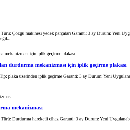
 Türü: Çözgü makinesi yedek parçaları Garanti: 3 ay Durum: Yeni Uygul
ğil...
lan durdurma mekanizması için iplik geçirme plakası
Tip: plaka üzerinden iplik geçirme Garanti: 3 ay Durum: Yeni Uygulanabi
durma mekanizması
Türü: Durdurma hareketli cihaz Garanti: 3 ay Durum: Yeni Uygulanabilir
.