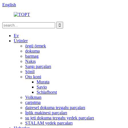
English
Ev
Ürünler
örgü örmek
dokuma
barmag
Nakış
Sargı parçaları
Şönil
Oto koni
Murata
Savio
Schlafhorst
Volkman
çarpıtma
dairesel dokuma tezgahı parçaları
İplik makinesi parçaları
su jeti dokuma tezgahı yedek parçaları
STALAM yedek parçaları