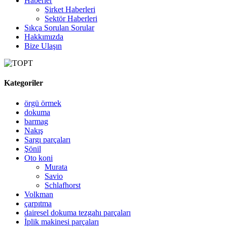
Haberler
Şirket Haberleri
Sektör Haberleri
Sıkça Sorulan Sorular
Hakkımızda
Bize Ulaşın
Kategoriler
örgü örmek
dokuma
barmag
Nakış
Sargı parçaları
Şönil
Oto koni
Murata
Savio
Schlafhorst
Volkman
çarpıtma
dairesel dokuma tezgahı parçaları
İplik makinesi parçaları