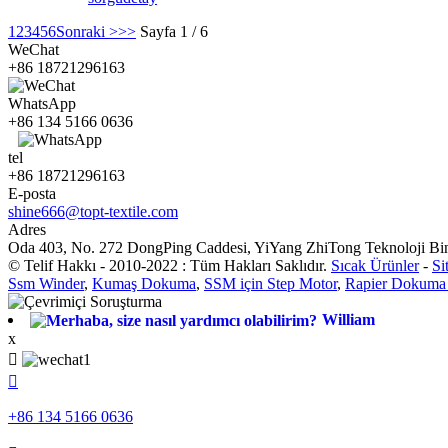
1
2
3
4
5
6
Sonraki >
>>
Sayfa 1 / 6
WeChat
+86 18721296163
WhatsApp
+86 134 5166 0636
tel
+86 18721296163
E-posta
shine666@topt-textile.com
Adres
Oda 403, No. 272 ​​DongPing Caddesi, YiYang ZhiTong Teknoloji Bin
© Telif Hakkı - 2010-2022 : Tüm Hakları Saklıdır.
Sıcak Ürünler
-
Si
Ssm Winder
,
Kumaş Dokuma
,
SSM için Step Motor
,
Rapier Dokuma 
William
x


+86 134 5166 0636