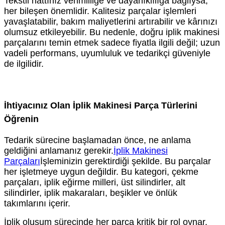
Tekstil hattınız verimliliğe ve dayanıklılığa bağlıysa,
her bileşen önemlidir. Kalitesiz parçalar işlemleri
yavaşlatabilir, bakım maliyetlerini artırabilir ve kârınızı
olumsuz etkileyebilir. Bu nedenle, doğru iplik makinesi
parçalarını temin etmek sadece fiyatla ilgili değil; uzun
vadeli performans, uyumluluk ve tedarikçi güveniyle
de ilgilidir.
İhtiyacınız Olan İplik Makinesi Parça Türlerini
Öğrenin
Tedarik sürecine başlamadan önce, ne anlama
geldiğini anlamanız gerekir.
İplik Makinesi
Parçaları
İşleminizin gerektirdiği şekilde. Bu parçalar
her işletmeye uygun değildir. Bu kategori, çekme
parçaları, iplik eğirme milleri, üst silindirler, alt
silindirler, iplik makaraları, beşikler ve önlük
takımlarını içerir.
İplik oluşum sürecinde her parça kritik bir rol oynar.