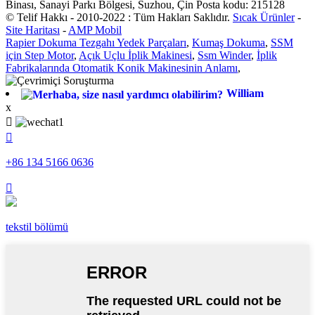
Binası, Sanayi Parkı Bölgesi, Suzhou, Çin Posta kodu: 215128
© Telif Hakkı - 2010-2022 : Tüm Hakları Saklıdır.
Sıcak Ürünler
-
Site Haritası
-
AMP Mobil
Rapier Dokuma Tezgahı Yedek Parçaları
,
Kumaş Dokuma
,
SSM
için Step Motor
,
Açık Uçlu İplik Makinesi
,
Ssm Winder
,
İplik
Fabrikalarında Otomatik Konik Makinesinin Anlamı
,
William
x


+86 134 5166 0636

tekstil bölümü