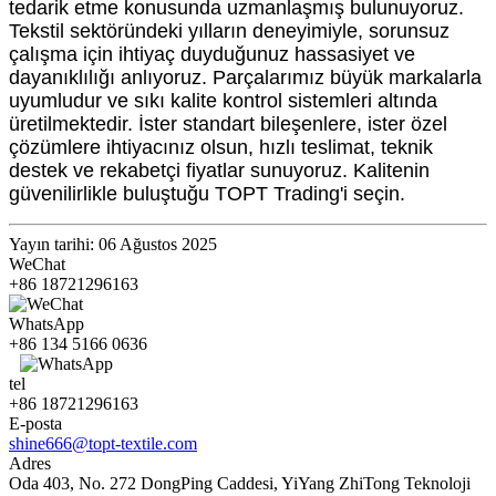
tedarik etme konusunda uzmanlaşmış bulunuyoruz.
Tekstil sektöründeki yılların deneyimiyle, sorunsuz
çalışma için ihtiyaç duyduğunuz hassasiyet ve
dayanıklılığı anlıyoruz. Parçalarımız büyük markalarla
uyumludur ve sıkı kalite kontrol sistemleri altında
üretilmektedir. İster standart bileşenlere, ister özel
çözümlere ihtiyacınız olsun, hızlı teslimat, teknik
destek ve rekabetçi fiyatlar sunuyoruz. Kalitenin
güvenilirlikle buluştuğu TOPT Trading'i seçin.
Yayın tarihi: 06 Ağustos 2025
WeChat
+86 18721296163
WhatsApp
+86 134 5166 0636
tel
+86 18721296163
E-posta
shine666@topt-textile.com
Adres
Oda 403, No. 272 ​​DongPing Caddesi, YiYang ZhiTong Teknoloji