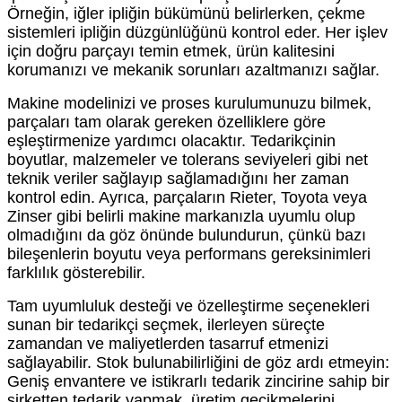
Örneğin, iğler ipliğin bükümünü belirlerken, çekme
sistemleri ipliğin düzgünlüğünü kontrol eder. Her işlev
için doğru parçayı temin etmek, ürün kalitesini
korumanızı ve mekanik sorunları azaltmanızı sağlar.
Makine modelinizi ve proses kurulumunuzu bilmek,
parçaları tam olarak gereken özelliklere göre
eşleştirmenize yardımcı olacaktır. Tedarikçinin
boyutlar, malzemeler ve tolerans seviyeleri gibi net
teknik veriler sağlayıp sağlamadığını her zaman
kontrol edin. Ayrıca, parçaların Rieter, Toyota veya
Zinser gibi belirli makine markanızla uyumlu olup
olmadığını da göz önünde bulundurun, çünkü bazı
bileşenlerin boyutu veya performans gereksinimleri
farklılık gösterebilir.
Tam uyumluluk desteği ve özelleştirme seçenekleri
sunan bir tedarikçi seçmek, ilerleyen süreçte
zamandan ve maliyetlerden tasarruf etmenizi
sağlayabilir. Stok bulunabilirliğini de göz ardı etmeyin:
Geniş envantere ve istikrarlı tedarik zincirine sahip bir
şirketten tedarik yapmak, üretim gecikmelerini