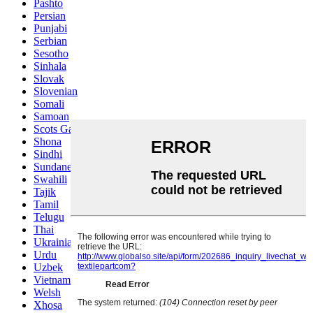
Pashto
Persian
Punjabi
Serbian
Sesotho
Sinhala
Slovak
Slovenian
Somali
Samoan
Scots Gaelic
Shona
Sindhi
Sundanese
Swahili
Tajik
Tamil
Telugu
Thai
Ukrainian
Urdu
Uzbek
Vietnamese
Welsh
Xhosa