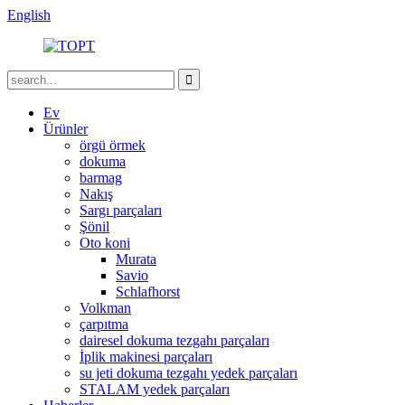
English
Ev
Ürünler
örgü örmek
dokuma
barmag
Nakış
Sargı parçaları
Şönil
Oto koni
Murata
Savio
Schlafhorst
Volkman
çarpıtma
dairesel dokuma tezgahı parçaları
İplik makinesi parçaları
su jeti dokuma tezgahı yedek parçaları
STALAM yedek parçaları